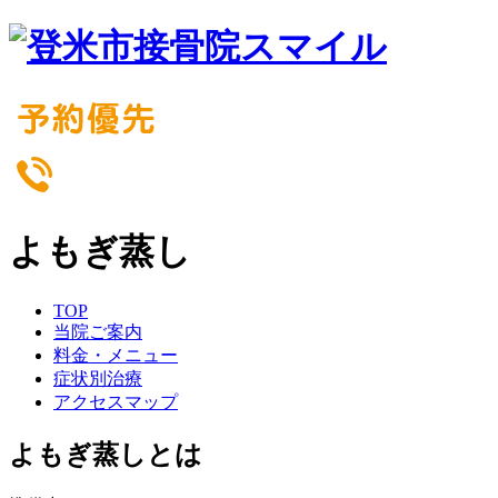
よもぎ蒸し
TOP
当院ご案内
料金・メニュー
症状別治療
アクセスマップ
よもぎ蒸しとは